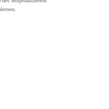
p des Seilproduzierens
lernen.