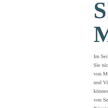
S
M
Im Sei
Sie ni
von Mu
und Vi
können
von Se