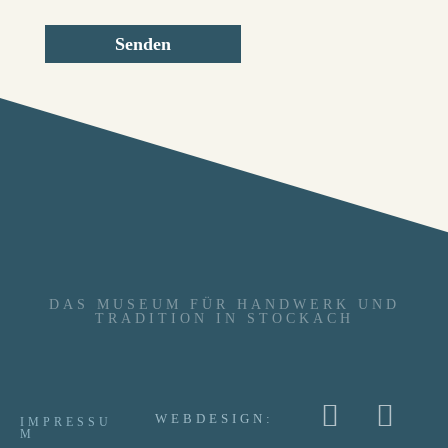
Senden
DAS MUSEUM FÜR HANDWERK UND
TRADITION IN STOCKACH
WEBDESIGN:
IMPRESSU
M